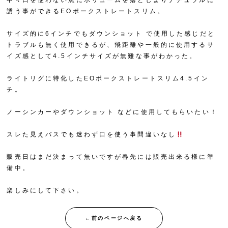
中々口を使わない魚にボリュームを落としよりナチュラルに
誘う事ができるEOポークストレートスリム。
サイズ的に6インチでもダウンショット で使用した感じだと
トラブルも無く使用できるが、飛距離や一般的に使用するサ
イズ感として4.5インチサイズが無難な事がわかった。
ライトリグに特化したEOポークストレートスリム4.5イン
チ。
ノーシンカーやダウンショット などに使用してもらいたい！
スレた見えバスでも迷わず口を使う事間違いなし
販売日はまだ決まって無いですが春先には販売出来る様に準
備中。
楽しみにして下さい。
←前のページへ戻る