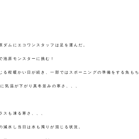
原ダムにエコワンスタッフは足を運んだ。
で池原モンスターに挑む！
じる程暖かい日が続き、一部ではスポーニングの準備をする魚も
気に気温が下がり真冬並みの寒さ、、、
ラスも凍る寒さ、、、
の減水し当日は水も濁りが混じる状況。