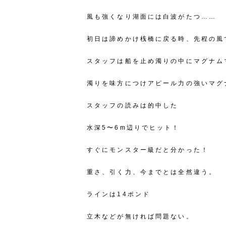
風も強くなり湖面には白波がたつ……
初日は諦めかけ桟橋に戻る時、先程の風
スタッフは船を止め濁りの中にマグナム
濁りを味方につけアピール力の強いマグ
スタッフの読みは的中した
水深5〜6m辺りでヒット！
すぐにモンスター級だと分かった！
重さ、引く力、今までとは全然違う。
ラインは14ポンド
立木などが無ければ問題ない。