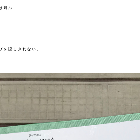
は叫ぶ！
びを隠しきれない。