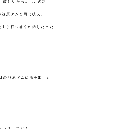
り厳しいかも……との話
の池原ダムと同じ状況。
たすら打つ巻くの釣りだった……
日の池原ダムに船を出した。
ェックしていく。