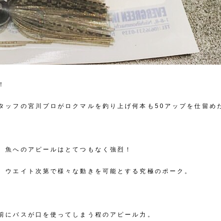
！
タッフの宮川プロがロクマルを釣り上げ何本も50アップを仕留め
、魚へのアピールはとてつもなく強烈！
、ウエイト次第で様々な動きを可能とする究極のポーク。
前にバスが口を使ってしまう程のアピール力。